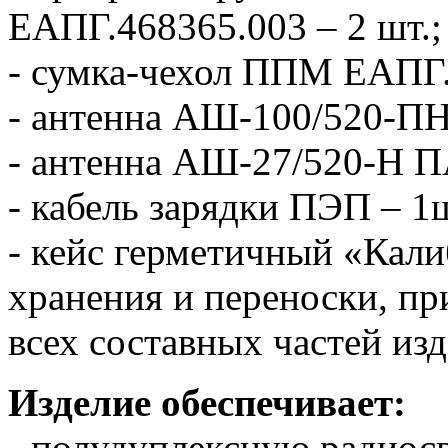
ЕАПГ.468365.003 – 2 шт.;
- сумка-чехол ППМ ЕАПГ.
- антенна АШ-100/520-ПН
- антенна АШ-27/520-Н П
- кабель зарядки ПЭП – 1ш
- кейс герметичный «Кали
хранения и переноски, пр
всех составных частей изд
Изделие обеспечивает:
- полудуплексную радиосв