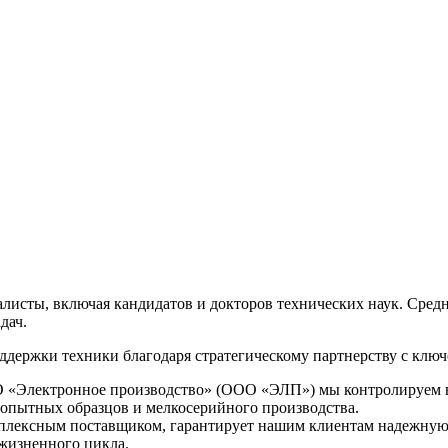
исты, включая кандидатов и докторов технических наук. Средн
дач.
ддержки техники благодаря стратегическому партнерству с клю
 «Электронное производство» (ООО «ЭЛП») мы контролируем вес
опытных образцов и мелкосерийного производства.
плексным поставщиком, гарантирует нашим клиентам надежную 
 жизненного цикла.